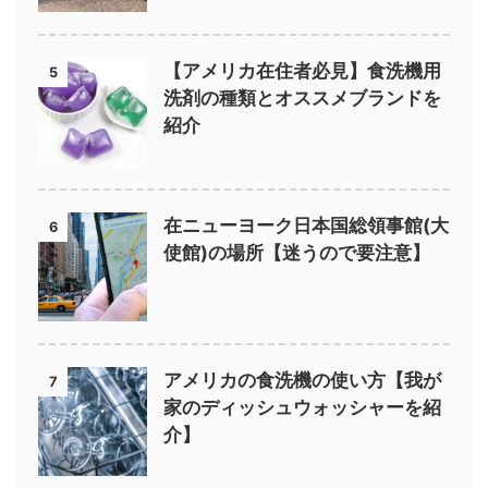
【アメリカ在住者必見】食洗機用
5
洗剤の種類とオススメブランドを
紹介
在ニューヨーク日本国総領事館(大
6
使館)の場所【迷うので要注意】
アメリカの食洗機の使い方【我が
7
家のディッシュウォッシャーを紹
介】